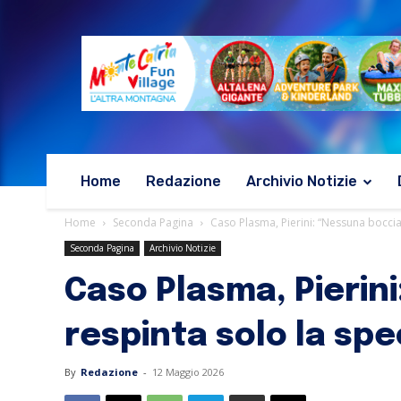
Home
Redazione
Archivio Notizie
Home
Seconda Pagina
Caso Plasma, Pierini: “Nessuna boccia
Seconda Pagina
Archivio Notizie
Caso Plasma, Pierin
respinta solo la spe
By
Redazione
-
12 Maggio 2026