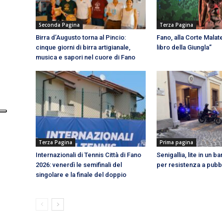
Seconda Pagina
Terza Pagina
Birra d’Augusto torna al Pincio:
Fano, alla Corte Malate
cinque giorni di birra artigianale,
libro della Giungla”
musica e sapori nel cuore di Fano
Terza Pagina
Prima pagina
Internazionali di Tennis Città di Fano
Senigallia, lite in un b
2026: venerdì le semifinali del
per resistenza a pubbl
singolare e la finale del doppio