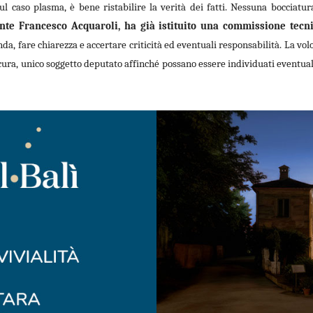
sul caso plasma, è bene ristabilire la verità dei fatti. Nessuna bocciatu
te Francesco Acquaroli, ha già istituito una commissione tecni
nda, fare chiarezza e accertare criticità ed eventuali responsabilità. La vo
cura, unico soggetto deputato affinché possano essere individuati eventuali 