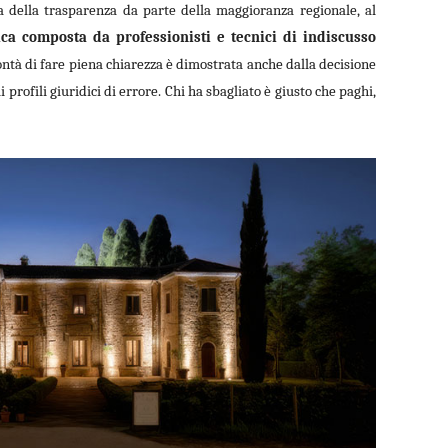
ra della trasparenza da parte della maggioranza regionale, al
ca composta da professionisti e tecnici di indiscusso
lontà di fare piena chiarezza è dimostrata anche dalla decisione
profili giuridici di errore. Chi ha sbagliato è giusto che paghi,