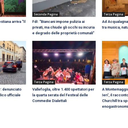
Seconda Pagina
Terza Pagina
stiana arriva “Il
FdI: “Biancani impone pulizia ai
Ad Acqualagna 
privati, ma chiude gli occhi su incuria
tra musica, natu
e degrado delle proprietà comunali”
Terza Pagina
Terza Pagina
ar: denunciato
Vallefoglia, oltre 1.400 spettatori per
A Montemaggior
ico ufficiale
la quarta serata del Festival delle
Ieri’, il raccont
Commedie Dialettali
Churchill tra sp
enogastronom