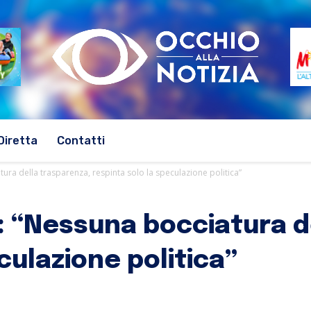
Diretta
Contatti
tura della trasparenza, respinta solo la speculazione politica”
i: “Nessuna bocciatura d
culazione politica”