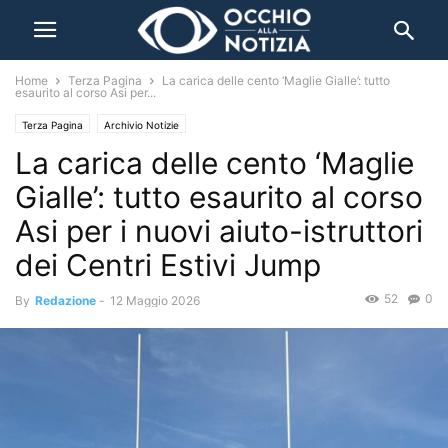
Home
Terza Pagina
La carica delle cento ‘Maglie Gialle’: tutto
esaurito al corso Asi per...
Terza Pagina
Archivio Notizie
La carica delle cento ‘Maglie
Gialle’: tutto esaurito al corso
Asi per i nuovi aiuto-istruttori
dei Centri Estivi Jump
52
0
By
Redazione
-
12 Maggio 2026