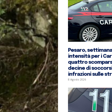
Pesaro, settimana
intensità per i Car
quattro scomparsi
decine di soccorsi
infrazioni sulle st
8 Agosto 2026