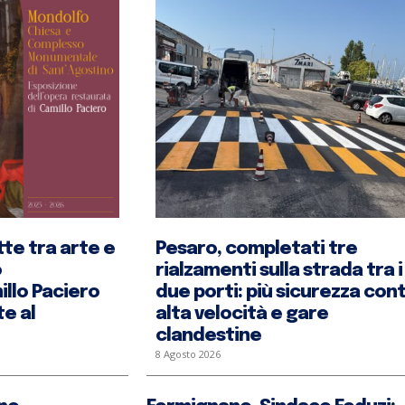
te tra arte e
Pesaro, completati tre
o
rialzamenti sulla strada tra i
llo Paciero
due porti: più sicurezza con
e al
alta velocità e gare
clandestine
8 Agosto 2026