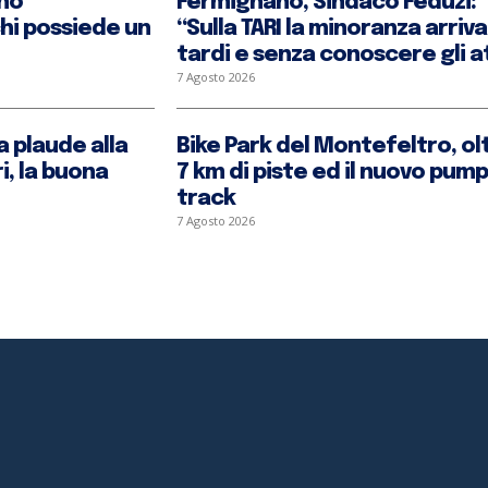
ino
Fermignano, Sindaco Feduzi:
chi possiede un
“Sulla TARI la minoranza arriva
tardi e senza conoscere gli at
7 Agosto 2026
 plaude alla
Bike Park del Montefeltro, ol
i, la buona
7 km di piste ed il nuovo pump
track
7 Agosto 2026