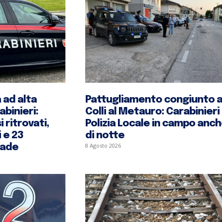
 ad alta
Pattugliamento congiunto 
abinieri:
Colli al Metauro: Carabinieri
 ritrovati,
Polizia Locale in campo anc
 e 23
di notte
8 Agosto 2026
rade