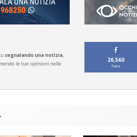
 tu
segnalando una notizia
,
26,560
endo le tue opinioni nelle
Fans