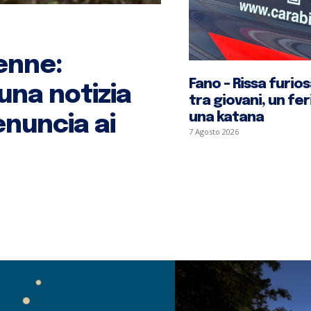
enne:
Fano – Rissa furios
una notizia
tra giovani, un fe
una katana
enuncia ai
7 Agosto 2026