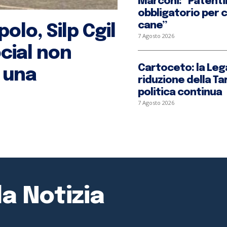
Marconi: “Patent
obbligatorio per 
cane”
olo, Silp Cgil
7 Agosto 2026
cial non
Cartoceto: la Lega
e una
riduzione della Tar
politica continua
7 Agosto 2026
la Notizia