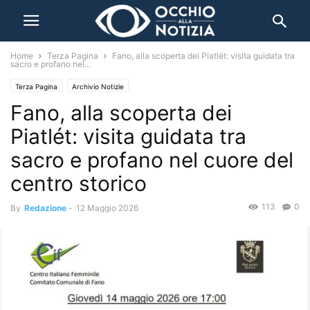
Home
Terza Pagina
Fano, alla scoperta dei Piatlét: visita guidata tra
sacro e profano nel...
Terza Pagina
Archivio Notizie
Fano, alla scoperta dei
Piatlét: visita guidata tra
sacro e profano nel cuore del
centro storico
113
0
By
Redazione
-
12 Maggio 2026