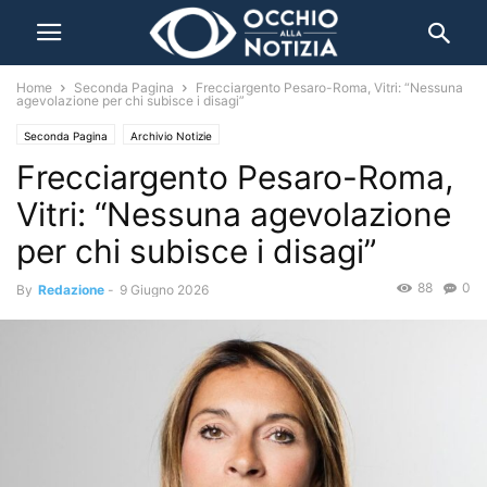
Home
Seconda Pagina
Frecciargento Pesaro-Roma, Vitri: “Nessuna
agevolazione per chi subisce i disagi”
Seconda Pagina
Archivio Notizie
Frecciargento Pesaro-Roma,
Vitri: “Nessuna agevolazione
per chi subisce i disagi”
88
0
By
Redazione
-
9 Giugno 2026