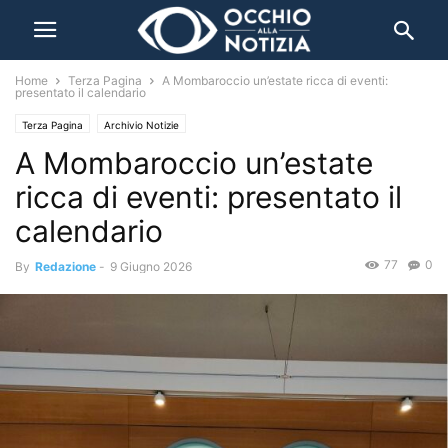
Home
Terza Pagina
A Mombaroccio un’estate ricca di eventi:
presentato il calendario
Terza Pagina
Archivio Notizie
A Mombaroccio un’estate
ricca di eventi: presentato il
calendario
77
0
By
Redazione
-
9 Giugno 2026