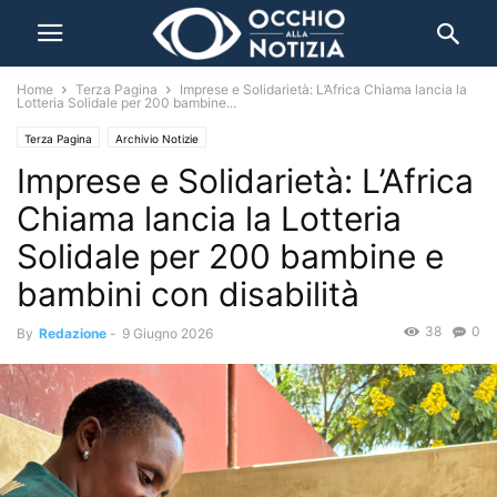
Home
Terza Pagina
Imprese e Solidarietà: L’Africa Chiama lancia la
Lotteria Solidale per 200 bambine...
Terza Pagina
Archivio Notizie
Imprese e Solidarietà: L’Africa
Chiama lancia la Lotteria
Solidale per 200 bambine e
bambini con disabilità
38
0
By
Redazione
-
9 Giugno 2026