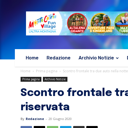
Home
Redazione
Archivio Notizie
Home
Prima pagina
Scontro frontale tra due auto nella nott
Prima pagina
Archivio Notizie
Scontro frontale tr
riservata
By
Redazione
-
20 Giugno 2020