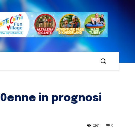
40enne in prognosi
5261
0