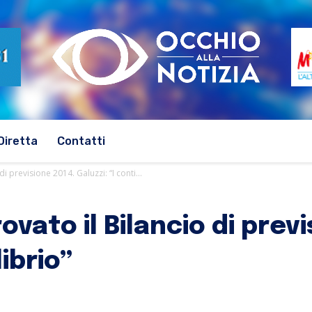
Diretta
Contatti
i previsione 2014. Galuzzi: “I conti...
ovato il Bilancio di previ
librio”