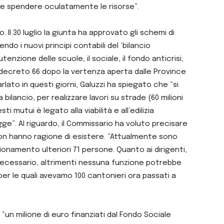
 e spendere oculatamente le risorse”.
. Il 30 luglio la giunta ha approvato gli schemi di
do i nuovi principi contabili del ‘bilancio
tenzione delle scuole, il sociale, il fondo anticrisi,
l decreto 66 dopo la vertenza aperta dalle Province
rlato in questi giorni, Galuzzi ha spiegato che “si
bilancio, per realizzare lavori su strade (60 milioni
sti mutui è legato alla viabilità e all’edilizia
gge”. Al riguardo, il Commissario ha voluto precisare
non hanno ragione di esistere. “Attualmente sono
nsionamento ulteriori 71 persone. Quanto ai dirigenti,
 è necessario, altrimenti nessuna funzione potrebbe
per le quali avevamo 100 cantonieri ora passati a
un milione di euro finanziati dal Fondo Sociale