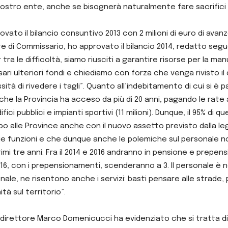
 nostro ente, anche se bisognerà naturalmente fare sacrifici
vato il bilancio consuntivo 2013 con 2 milioni di euro di avanzo
e di Commissario, ho approvato il bilancio 2014, redatto seguen
tra le difficoltà, siamo riusciti a garantire risorse per la manu
ri ulteriori fondi e chiediamo con forza che venga rivisto i
à di rivedere i tagli”. Quanto all’indebitamento di cui si è pa
che la Provincia ha acceso da più di 20 anni, pagando le rate a 
fici pubblici e impianti sportivi (11 milioni). Dunque, il 95% di que
apo alle Province anche con il nuovo assetto previsto dalla le
sue funzioni e che dunque anche le polemiche sul personale 
ltimi tre anni. Fra il 2014 e 2016 andranno in pensione e prepe
il 2016, con i prepensionamenti, scenderanno a 3. Il personale
ale, ne risentono anche i servizi: basti pensare alle strade, 
tà sul territorio”.
direttore Marco Domenicucci ha evidenziato che si tratta di “