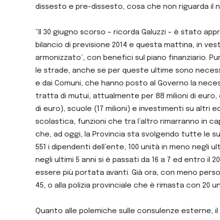
dissesto e pre-dissesto, cosa che non riguarda il
“Il 30 giugno scorso – ricorda Galuzzi – è stato appro
bilancio di previsione 2014 e questa mattina, in vest
armonizzato’, con benefici sul piano finanziario. Pur 
le strade, anche se per queste ultime sono necessa
e dai Comuni, che hanno posto al Governo la necessit
tratta di mutui, attualmente per 88 milioni di euro, 
di euro), scuole (17 milioni) e investimenti su altri edi
scolastica, funzioni che tra l’altro rimarranno in c
che, ad oggi, la Provincia sta svolgendo tutte le 
551 i dipendenti dell’ente, 100 unità in meno negli u
negli ultimi 5 anni si è passati da 16 a 7 ed entro 
essere più portata avanti. Già ora, con meno person
45, o alla polizia provinciale che è rimasta con 20 uni
Quanto alle polemiche sulle consulenze esterne, il 