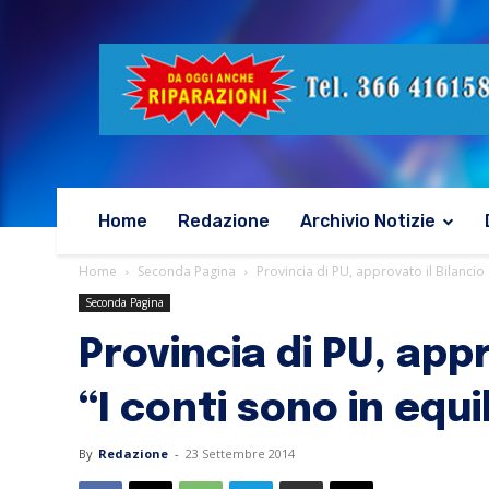
Home
Redazione
Archivio Notizie
Home
Seconda Pagina
Provincia di PU, approvato il Bilancio d
Seconda Pagina
Provincia di PU, appr
“I conti sono in equi
By
Redazione
-
23 Settembre 2014