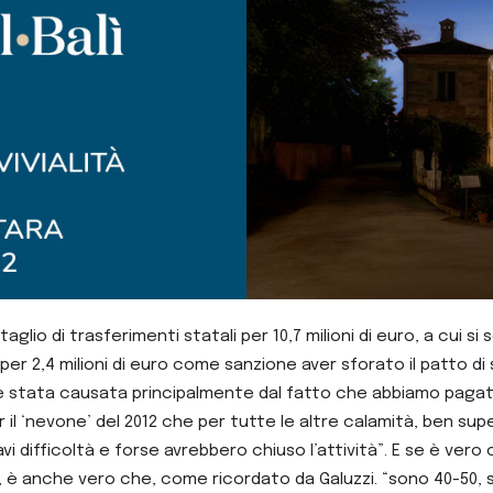
glio di trasferimenti statali per 10,7 milioni di euro, a cui si s
er 2,4 milioni di euro come sanzione aver sforato il patto di s
 è stata causata principalmente dal fatto che abbiamo pagato 
 il ‘nevone’ del 2012 che per tutte le altre calamità, ben superi
vi difficoltà e forse avrebbero chiuso l’attività”. E se è vero c
, è anche vero che, come ricordato da Galuzzi. “sono 40-50, 