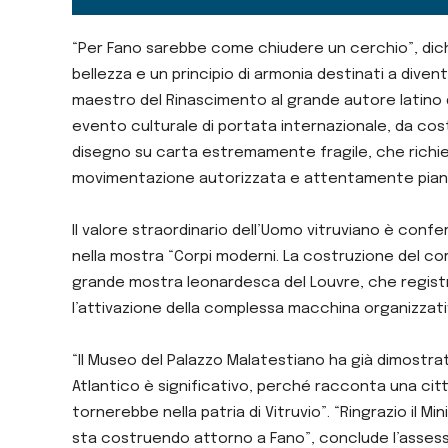
“Per Fano sarebbe come chiudere un cerchio”, dichi
bellezza e un principio di armonia destinati a dive
maestro del Rinascimento al grande autore latino d
evento culturale di portata internazionale, da cost
disegno su carta estremamente fragile, che richiede
movimentazione autorizzata e attentamente piani
Il valore straordinario dell’Uomo vitruviano è confe
nella mostra “Corpi moderni. La costruzione del cor
grande mostra leonardesca del Louvre, che registrò o
l’attivazione della complessa macchina organizzativ
“Il Museo del Palazzo Malatestiano ha già dimostrat
Atlantico è significativo, perché racconta una cit
tornerebbe nella patria di Vitruvio”. “Ringrazio il M
sta costruendo attorno a Fano”, conclude l’assessor