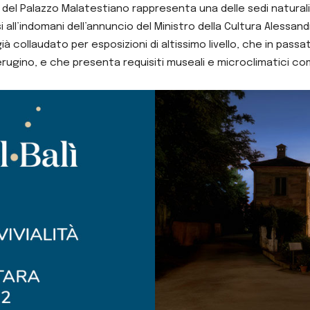
 del Palazzo Malatestiano rappresenta una delle sedi naturali
 all’indomani dell’annuncio del Ministro della Cultura Alessandro
 già collaudato per esposizioni di altissimo livello, che in pass
ugino, e che presenta requisiti museali e microclimatici comp