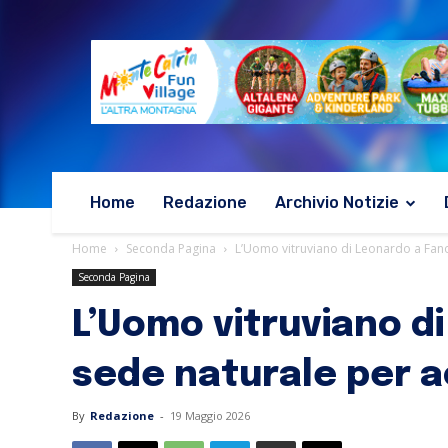
Home
Redazione
Archivio Notizie
Home
Seconda Pagina
L’Uomo vitruviano di Leonardo a Fano,
Seconda Pagina
L’Uomo vitruviano di
sede naturale per a
By
Redazione
-
19 Maggio 2026