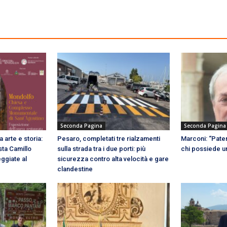
Seconda Pagina
Seconda Pagina
 arte e storia:
Pesaro, completati tre rialzamenti
Marconi: “Paten
sta Camillo
sulla strada tra i due porti: più
chi possiede u
ggiate al
sicurezza contro alta velocità e gare
clandestine