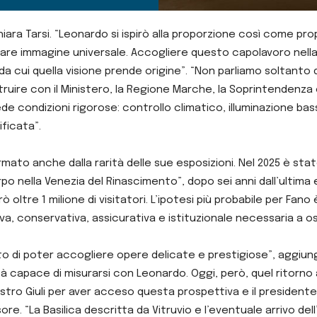
ara Tarsi. “Leonardo si ispirò alla proporzione così come pro
ntare immagine universale. Accogliere questo capolavoro nella
a cui quella visione prende origine”. “Non parliamo soltanto 
ruire con il Ministero, la Regione Marche, la Soprintendenza 
 condizioni rigorose: controllo climatico, illuminazione bass
ficata”.
rmato anche dalla rarità delle sue esposizioni. Nel 2025 è sta
po nella Venezia del Rinascimento”, dopo sei anni dall’ultima 
ltre 1 milione di visitatori. L’ipotesi più probabile per Fano
a, conservativa, assicurativa e istituzionale necessaria a os
o di poter accogliere opere delicate e prestigiose”, aggiunge
tà capace di misurarsi con Leonardo. Oggi, però, quel ritorn
inistro Giuli per aver acceso questa prospettiva e il president
e. “La Basilica descritta da Vitruvio e l’eventuale arrivo d