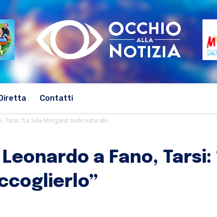
Diretta
Contatti
 Tarsi: “La Sala Morganti sede naturale...
 Leonardo a Fano, Tarsi:
ccoglierlo”