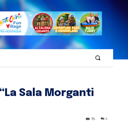
 “La Sala Morganti
75
0