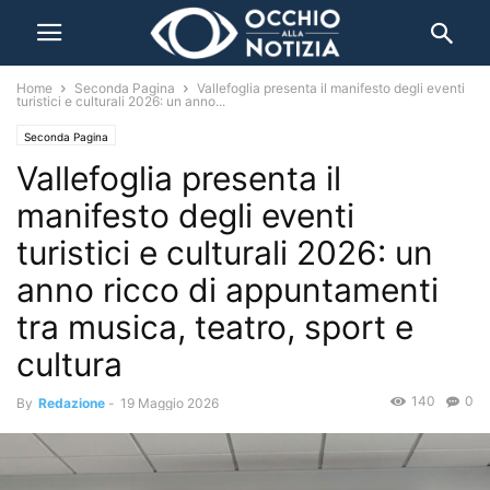
Home
Seconda Pagina
Vallefoglia presenta il manifesto degli eventi
turistici e culturali 2026: un anno...
Seconda Pagina
Vallefoglia presenta il
manifesto degli eventi
turistici e culturali 2026: un
anno ricco di appuntamenti
tra musica, teatro, sport e
cultura
140
0
By
Redazione
-
19 Maggio 2026