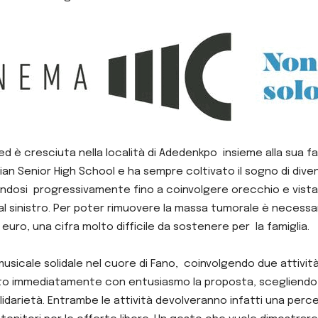
 ed è cresciuta nella località di Adedenkpo insieme alla sua f
an Senior High School e ha sempre coltivato il sogno di div
andosi progressivamente fino a coinvolgere orecchio e vista
l sinistro.
Per poter rimuovere la massa tumorale è necessar
0 euro, una cifra molto difficile da sostenere per la famiglia.
 musicale solidale nel cuore di Fano, coinvolgendo due attivi
olto immediatamente con entusiasmo la proposta, scegliendo no
darietà. Entrambe le attività devolveranno infatti una percen