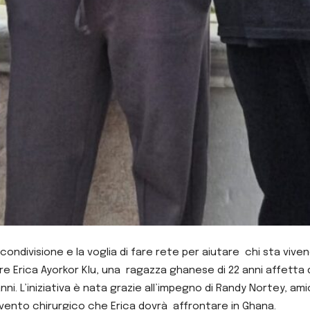
 condivisione e la voglia di fare rete per aiutare chi sta viv
e Erica Ayorkor Klu, una ragazza ghanese di 22 anni affett
nni.
L’iniziativa è nata grazie all’impegno di Randy Nortey, am
ervento chirurgico che Erica dovrà affrontare in Ghana.