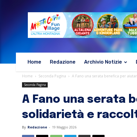
Home
Redazione
Archivio Notizie
Home
Seconda Pagina
A Fano una serata benefica per aiutare 
Seconda Pagina
A Fano una serata b
solidarietà e raccol
By
Redazione
-
19 Maggio 2026