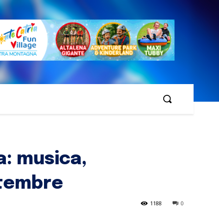
a: musica,
ttembre
1188
0