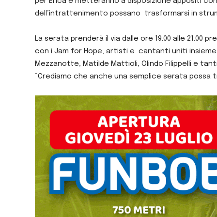
per Erica e metteranno a disposizione appositi cont
dell’intrattenimento possano trasformarsi in strum
La serata prenderà il via dalle ore 19.00 alle 21.00 pr
con i Jam for Hope, artisti e cantanti uniti insiem
Mezzanotte, Matilde Mattioli, Olindo Filippelli e t
“Crediamo che anche una semplice serata possa tras