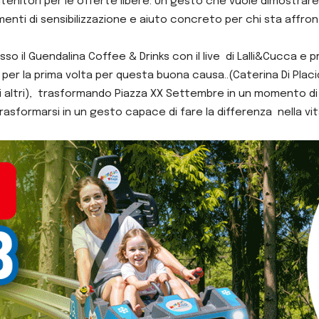
enitori per le offerte libere.
Un gesto che vuole dimostrare 
enti di sensibilizzazione e aiuto concreto per chi sta affr
esso il Guendalina Coffee & Drinks con il live di Lalli&Cucca e p
e per la prima volta per questa buona causa..(Caterina Di Pla
anti altri), trasformando Piazza XX Settembre in un momento di
formarsi in un gesto capace di fare la differenza nella vita