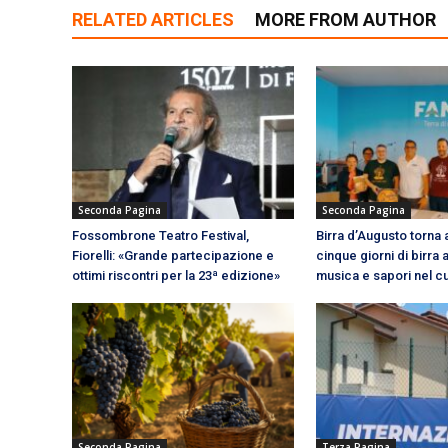
RELATED ARTICLES
MORE FROM AUTHOR
Seconda Pagina
Seconda Pagina
Fossombrone Teatro Festival,
Birra d’Augusto torna a
Fiorelli: «Grande partecipazione e
cinque giorni di birra a
ottimi riscontri per la 23ª edizione»
musica e sapori nel c
Seconda Pagina
Terza Pagina