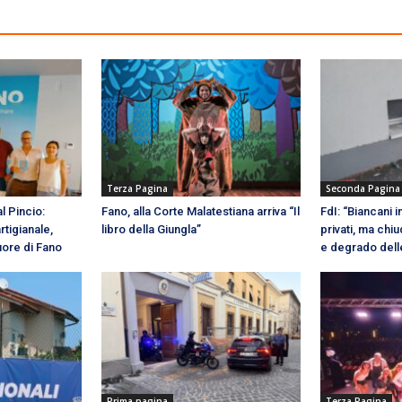
Terza Pagina
Seconda Pagina
l Pincio:
Fano, alla Corte Malatestiana arriva “Il
FdI: “Biancani 
rtigianale,
libro della Giungla”
privati, ma chiu
uore di Fano
e degrado dell
Prima pagina
Terza Pagina