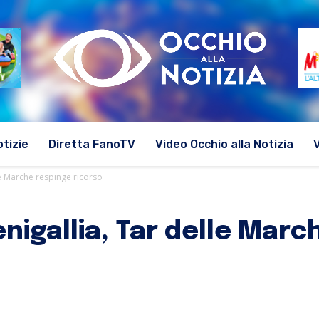
otizie
Diretta FanoTV
Video Occhio alla Notizia
le Marche respinge ricorso
enigallia, Tar delle Mar