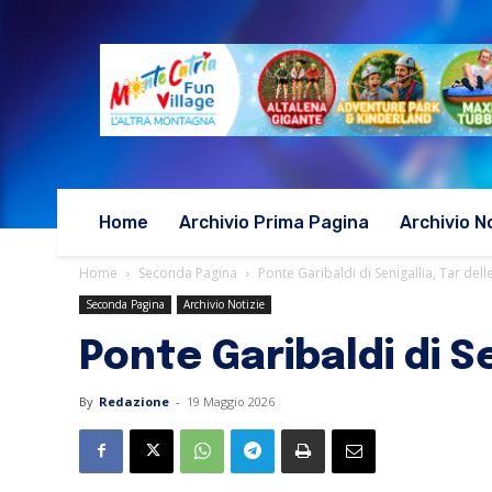
Home
Archivio Prima Pagina
Archivio N
Home
Seconda Pagina
Ponte Garibaldi di Senigallia, Tar del
Seconda Pagina
Archivio Notizie
Ponte Garibaldi di S
By
Redazione
-
19 Maggio 2026