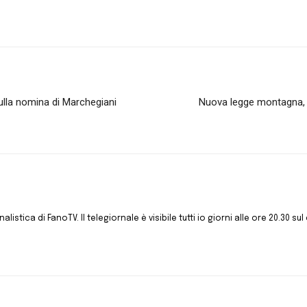
ulla nomina di Marchegiani
Nuova legge montagna, Uc
istica di FanoTV. Il telegiornale è visibile tutti io giorni alle ore 20.30 sul 