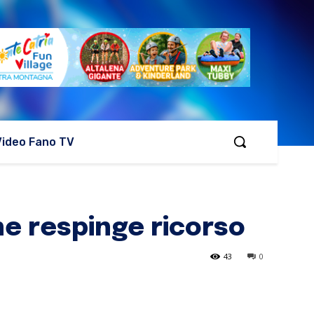
Video Fano TV
che respinge ricorso
43
0