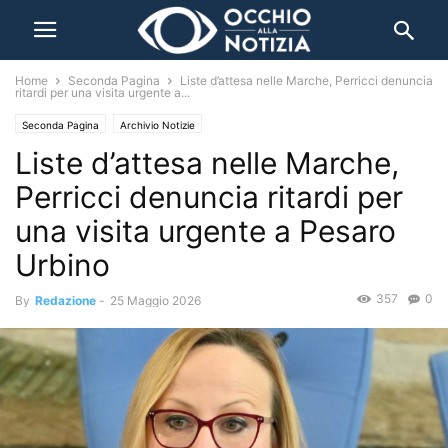
Home
Seconda Pagina
Liste d’attesa nelle Marche, Perricci denuncia
ritardi per una visita urgente a...
Seconda Pagina
Archivio Notizie
Liste d’attesa nelle Marche,
Perricci denuncia ritardi per
una visita urgente a Pesaro
Urbino
357
0
By
Redazione
-
25 Maggio 2026