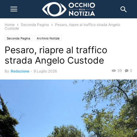
Home
Seconda Pagina
Pesaro, riapre al traffico strada Angelo
Custode
Seconda Pagina
Archivio Notizie
Pesaro, riapre al traffico
strada Angelo Custode
59
0
By
Redazione
-
9 Luglio 2026