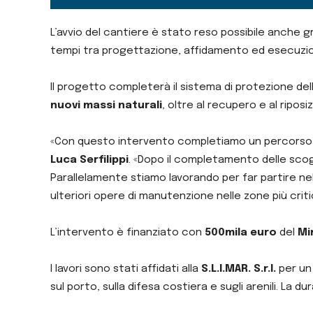
L’avvio del cantiere è stato reso possibile anche 
tempi tra progettazione, affidamento ed esecuzio
Il progetto completerà il sistema di protezione del
nuovi massi naturali
, oltre al recupero e al ripo
«Con questo intervento completiamo un percorso 
Luca Serfilippi
. «Dopo il completamento delle scoglie
Parallelamente stiamo lavorando per far partire ne
ulteriori opere di manutenzione nelle zone più cri
L’intervento è finanziato con
500mila euro
del
Mi
I lavori sono stati affidati alla
S.L.I.MAR. S.r.l.
per un
sul porto, sulla difesa costiera e sugli arenili. La du