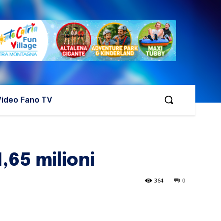
Video Fano TV
1,65 milioni
364
0