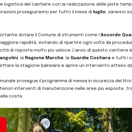
e logistica del cantiere con la realizzazione delle piste tem
avorazioni proseguiranno per tutto il mese di
luglio
, saranno s
ortante dotare il Comune di strumenti come l’
Accordo Qua
aggiore rapidità, evitando di ripartire ogni volta da proced
à di risposta molto più veloce. L’avvio di questo cantiere è il
angolini
, la
Regione Marche
, la
Guardia Costiera
e tutti i 
ttare la stagione balneare e aprire un intervento atteso da 
omunale prosegue il programma di messa in sicurezza del litora
lteriori interventi di manutenzione nelle aree più esposte, tr
ella costa.