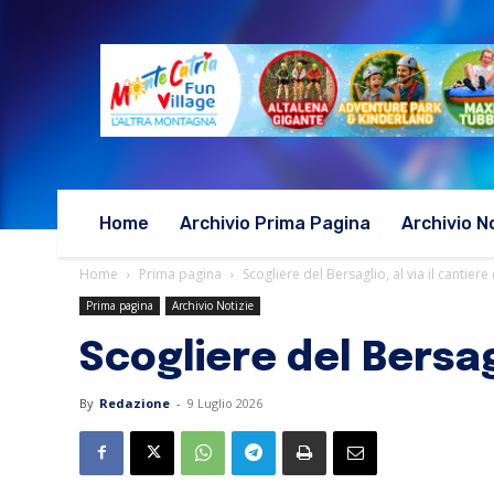
Home
Archivio Prima Pagina
Archivio N
Home
Prima pagina
Scogliere del Bersaglio, al via il cantiere
Prima pagina
Archivio Notizie
Scogliere del Bersagl
By
Redazione
-
9 Luglio 2026