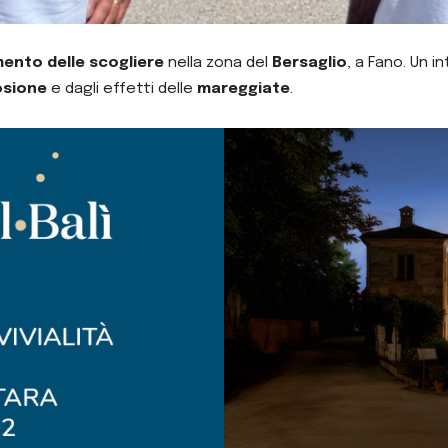
imento delle scogliere
nella zona del
Bersaglio
, a Fano. Un 
osione
e dagli effetti delle
mareggiate
.