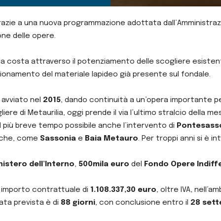
grazie a una nuova programmazione adottata dall’Amministraz
ne delle opere.
la costa attraverso il potenziamento delle scogliere esistenti
sizionamento del materiale lapideo già presente sul fondale.
avviato nel
2015
, dando continuità a un’opera importante per
re di Metaurilia, oggi prende il via l’ultimo stralcio della mes
l più breve tempo possibile anche l’intervento di
Pontesass
tiche, come
Sassonia
e
Baia Metauro
. Per troppi anni si è 
nistero dell’Interno
,
500mila euro
del
Fondo Opere Indiffer
 importo contrattuale di
1.108.337,30 euro
, oltre IVA, nell’am
rata prevista è di
88 giorni
, con conclusione entro il
28 set