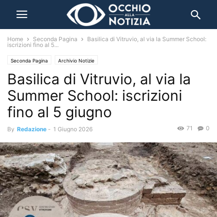
Home
Seconda Pagina
Basilica di Vitruvio, al via la Summer School:
iscrizioni fino al 5...
Seconda Pagina
Archivio Notizie
Basilica di Vitruvio, al via la
Summer School: iscrizioni
fino al 5 giugno
71
0
By
Redazione
-
1 Giugno 2026