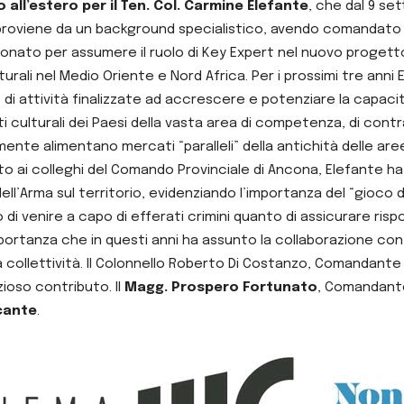
 all’estero per il Ten. Col. Carmine Elefante
, che dal 9 se
e proviene da un background specialistico, avendo comandato pe
zionato per assumere il ruolo di Key Expert nel nuovo progetto 
ulturali nel Medio Oriente e Nord Africa. Per i prossimi tre ann
di attività finalizzate ad accrescere e potenziare la capacità
ituti culturali dei Paesi della vasta area di competenza, di contr
mente alimentano mercati “paralleli” della antichità delle ar
uto ai colleghi del Comando Provinciale di Ancona, Elefante
l’Arma sul territorio, evidenziando l’importanza del “gioco d
di venire a capo di efferati crimini quanto di assicurare risp
mportanza che in questi anni ha assunto la collaborazione con 
la collettività. Il Colonnello Roberto Di Costanzo, Comandante
ezioso contributo. Il
Magg. Prospero Fortunato
, Comandante
cante
.