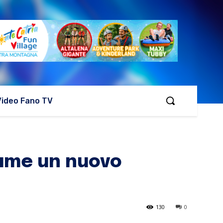
Video Fano TV
sume un nuovo
130
0