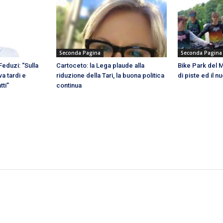
Seconda Pagina
Seconda Pagina
eduzi: “Sulla
Cartoceto: la Lega plaude alla
Bike Park del M
va tardi e
riduzione della Tari, la buona politica
di piste ed il 
tti”
continua