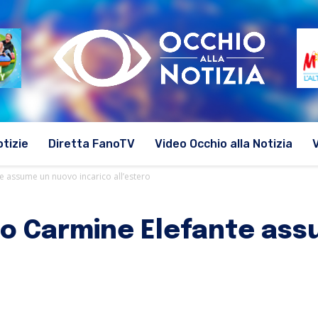
otizie
Diretta FanoTV
Video Occhio alla Notizia
e assume un nuovo incarico all’estero
llo Carmine Elefante as