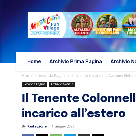
Home
Archivio Prima Pagina
Archivio N
Home
Seconda Pagina
Il Tenente Colonnello Carmine Elefant
Seconda Pagina
Archivio Notizie
Il Tenente Colonne
incarico all’estero
By
Redazione
-
1 Giugno 2026