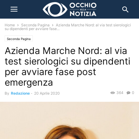
Home
Seconda Pagina
Azienda Marche Nord: al via test sierologici
su dipendenti per avviare fase...
Seconda Pagina
Azienda Marche Nord: al via
test sierologici su dipendenti
per avviare fase post
emergenza
364
0
By
Redazione
-
20 Aprile 2020