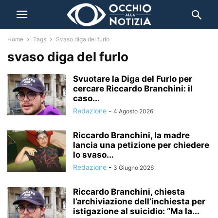
Home
Tags
Svaso diga del furlo
svaso diga del furlo
Svuotare la Diga del Furlo per
cercare Riccardo Branchini: il
caso...
Redazione
-
4 Agosto 2026
Riccardo Branchini, la madre
lancia una petizione per chiedere
lo svaso...
Redazione
-
3 Giugno 2026
Riccardo Branchini, chiesta
l’archiviazione dell’inchiesta per
istigazione al suicidio: “Ma la...