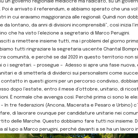
, su un governo regionale mediocre ma radicato, su un gove
Poi è arrivato il referendum, e abbiamo sperato che una volt
i in cui eravamo maggioranza alle regionali. Quindi non dobb
da lontano, da anni di divisioni incomprensibili”, così inizia 
no che ha visto l’elezione a segretario di Marco Perugini.
sciti a rimettere insieme tutti, ma i problemi del giorno prima 
biamo tutti ringraziare la segretaria uscente Chantal Bomprez
a comunità, e perché se dal 2020 in questo territorio non si 
ni o i segretari. – prosegue – Adesso si apre una fase nuova
itari e di smetterla di dividerci sui personalismi come succes
o contatto in questi giorni per un percorso condiviso, dobb
esso dopo l’estate, entro il mese d’ottobre, unitario, di ric
sioni. È normale che avvenga così. Perché prima ci sono le ele
– In tre federazioni (Ancona, Macerata e Pesaro e Urbino) 
 fare, di lavorare ovunque per candidature unitarie nei comun
 partito delle Marche. Questo dobbiamo fare tutti noi insieme.
cca al lupo a Marco perugini, perché davanti a se ha un lavoro