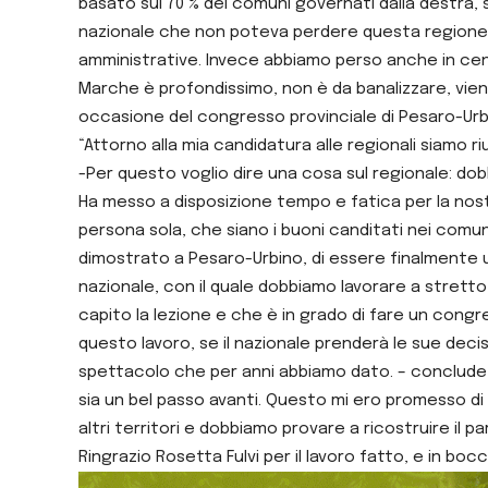
basato sul 70 % dei comuni governati dalla destra
nazionale che non poteva perdere questa regione. 
amministrative. Invece abbiamo perso anche in centr
Marche è profondissimo, non è da banalizzare, viene 
occasione del congresso provinciale di Pesaro-Urbi
“Attorno alla mia candidatura alle regionali siamo riu
-Per questo voglio dire una cosa sul regionale: dob
Ha messo a disposizione tempo e fatica per la nostr
persona sola, che siano i buoni canditati nei comu
dimostrato a Pesaro-Urbino, di essere finalmente un
nazionale, con il quale dobbiamo lavorare a strett
capito la lezione e che è in grado di fare un congr
questo lavoro, se il nazionale prenderà le sue deci
spettacolo che per anni abbiamo dato. – conclude 
sia un bel passo avanti. Questo mi ero promesso di
altri territori e dobbiamo provare a ricostruire il
Ringrazio Rosetta Fulvi per il lavoro fatto, e in bo