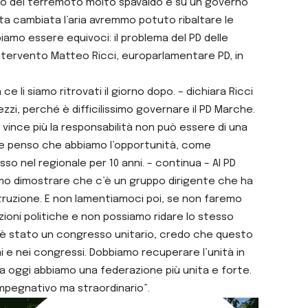
rno del terremoto molto spavaldo e su un governo
a cambiata l’aria avremmo potuto ribaltare le
iamo essere equivoci: il problema del PD delle
l’intervento Matteo Ricci, europarlamentare PD, in
ce li siamo ritrovati il giorno dopo. – dichiara Ricci
zi, perché è difficilissimo governare il PD Marche.
vince più la responsabilità non può essere di una
, e penso che abbiamo l’opportunità, come
so nel regionale per 10 anni. – continua – Al PD
iamo dimostrare che c’è un gruppo dirigente che ha
ostruzione. E non lamentiamoci poi, se non faremo
zioni politiche e non possiamo ridare lo stesso
c’è stato un congresso unitario, credo che questo
i e nei congressi. Dobbiamo recuperare l’unità in
 Da oggi abbiamo una federazione più unita e forte.
 impegnativo ma straordinario”.