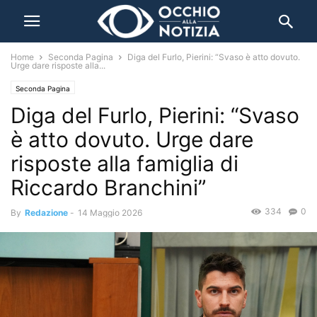
Home
Seconda Pagina
Diga del Furlo, Pierini: “Svaso è atto dovuto.
Urge dare risposte alla...
Seconda Pagina
Diga del Furlo, Pierini: “Svaso
è atto dovuto. Urge dare
risposte alla famiglia di
Riccardo Branchini”
334
0
By
Redazione
-
14 Maggio 2026