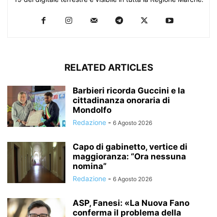
RELATED ARTICLES
Barbieri ricorda Guccini e la
cittadinanza onoraria di
Mondolfo
Redazione
-
6 Agosto 2026
Capo di gabinetto, vertice di
maggioranza: “Ora nessuna
nomina”
Redazione
-
6 Agosto 2026
ASP, Fanesi: «La Nuova Fano
conferma il problema della