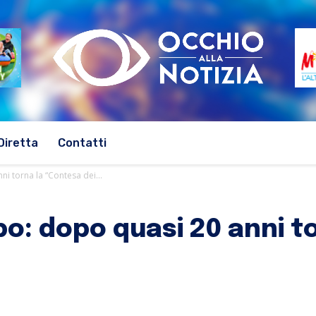
Diretta
Contatti
i torna la “Contesa dei...
o: dopo quasi 20 anni t