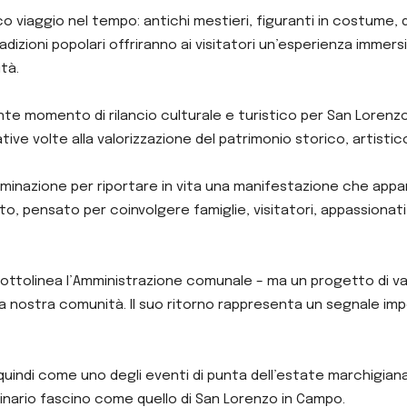
ico viaggio nel tempo: antichi mestieri, figuranti in costume,
dizioni popolari offriranno ai visitatori un’esperienza immersi
tà.
ante momento di rilancio culturale e turistico per San Lorenzo
ative volte alla valorizzazione del patrimonio storico, artist
inazione per riportare in vita una manifestazione che appar
, pensato per coinvolgere famiglie, visitatori, appassionati d
sottolinea l’Amministrazione comunale – ma un progetto di val
lla nostra comunità. Il suo ritorno rappresenta un segnale impo
uindi come uno degli eventi di punta dell’estate marchigiana,
inario fascino come quello di San Lorenzo in Campo.