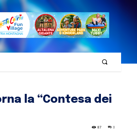
orna la “Contesa dei
87
0