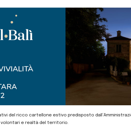
ivi del ricco cartellone estivo predisposto dall’Amministrazi
volontari e realtà del territorio.