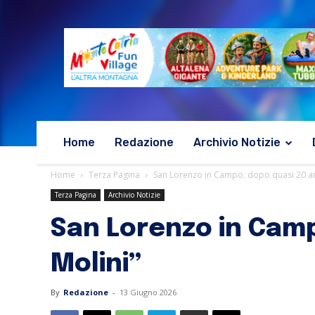
Home
Redazione
Archivio Notizie
Home
Terza Pagina
San Lorenzo in Campo: dopo quasi 20 ann
Terza Pagina
Archivio Notizie
San Lorenzo in Camp
Molini”
By
Redazione
-
13 Giugno 2026