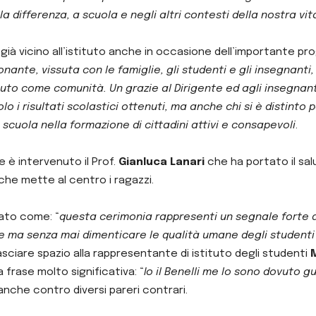
a differenza, a scuola e negli altri contesti della nostra vit
, già vicino all’istituto anche in occasione dell’importante pro
ante, vissuta con le famiglie, gli studenti e gli insegnanti
tuto come comunità. Un grazie al Dirigente ed agli insegnant
o i risultati scolastici ottenuti, ma anche chi si è distinto
 scuola nella formazione di cittadini attivi e consapevoli
.
e è intervenuto il Prof.
Gianluca Lanari
che ha portato il sal
he mette al centro i ragazzi.
ato come: “
questa cerimonia rappresenti un segnale forte del
ze ma senza mai dimenticare le qualità umane degli studenti 
lasciare spazio alla rappresentante di istituto degli studenti
M
frase molto significativa: “
Io il Benelli me lo sono dovuto 
anche contro diversi pareri contrari.