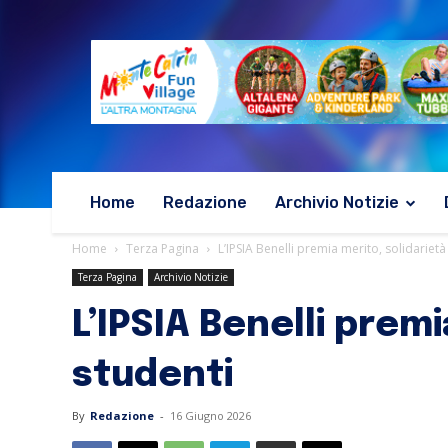
Home
Redazione
Archivio Notizie
Home
Terza Pagina
L’IPSIA Benelli premia merito, solidariet
Terza Pagina
Archivio Notizie
L’IPSIA Benelli prem
studenti
By
Redazione
-
16 Giugno 2026