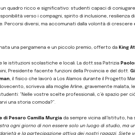
un quadro ricco e significativo: studenti capaci di coniugare
ponibilità verso i compagni, spirito di inclusione, resilienza di
e. Percorsi diversi, ma accomunati dalla volontà di crescere e
gnata una pergamena e un piccolo premio, offerto da
King A
 le istituzioni scolastiche e locali. La dott.ssa Patrizia
Paolo
bini, Presidente facente funzioni della Provincia e del dott.
Gi
nman
, il fisico che lavorò a Los Alamos durante il Progetto 
Novecento, scriveva alla moglie Arline, gravemente malata, let
tudenti: “Nelle vostre scelte professionali, c’è spazio per c
rvi una storia comoda?”.
e di Pesaro Camilla Murgia
da sempre vicina all’Istituto, ha 
mostra ogni giorno di non essere solo un luogo di studio, ma
darietà e la partecipazione attiva dei nostri ragazzi. Siete v