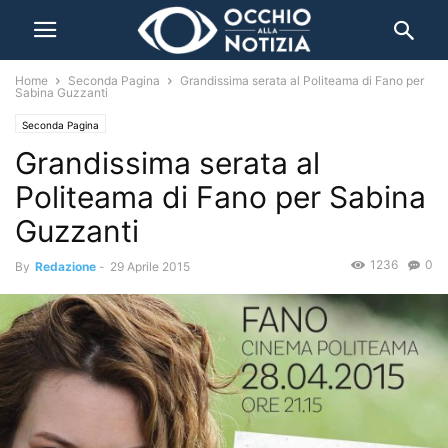
Home
Seconda Pagina
Grandissima serata al Politeama di Fano per
Sabina Guzzanti
Seconda Pagina
Grandissima serata al
Politeama di Fano per Sabina
Guzzanti
1236
0
By
Redazione
-
29 Aprile 2015