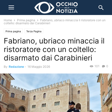
Home
Prima pagina
Fabriano, ubriaco minaccia il ristoratore con un
coltello: disarmato dai Carabinieri
Prima pagina
Terza Pagina
Fabriano, ubriaco minaccia il
ristoratore con un coltello:
disarmato dai Carabinieri
101
0
By
Redazione
-
16 Maggio 2026