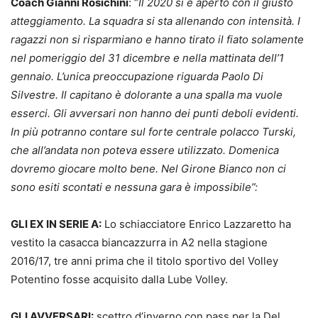
Coach Gianni Rosichini
:
“
Il 2020 si è aperto con il giusto
atteggiamento. La squadra si sta allenando con intensità. I
ragazzi non si risparmiano e hanno tirato il fiato solamente
nel pomeriggio del 31 dicembre e nella mattinata dell’1
gennaio. L’unica preoccupazione riguarda Paolo Di
Silvestre. Il capitano è dolorante a una spalla ma vuole
esserci. Gli avversari non hanno dei punti deboli evidenti.
In più potranno contare sul forte centrale polacco Turski,
che all’andata non poteva essere utilizzato. Domenica
dovremo giocare molto bene. Nel Girone Bianco non ci
sono esiti scontati e nessuna gara è impossibile”:
GLI EX IN SERIE A:
Lo schiacciatore Enrico Lazzaretto ha
vestito la casacca biancazzurra in A2 nella stagione
2016/17, tre anni prima che il titolo sportivo del Volley
Potentino fosse acquisito dalla Lube Volley.
GLI AVVERSARI:
scettro d’inverno con pass per la Del