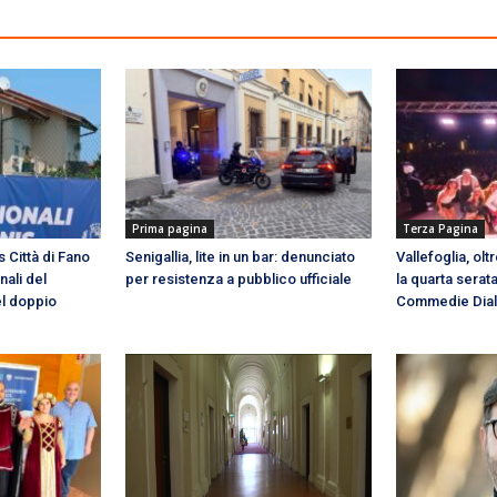
Prima pagina
Terza Pagina
s Città di Fano
Senigallia, lite in un bar: denunciato
Vallefoglia, olt
nali del
per resistenza a pubblico ufficiale
la quarta serata
el doppio
Commedie Diale