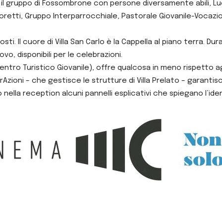
l gruppo di Fossombrone con persone diversamente abili, Lucrez
Goretti, Gruppo Interparrocchiale, Pastorale Giovanile-Vocazi
sti. Il cuore di Villa San Carlo è la Cappella al piano terra. 
o, disponibili per le celebrazioni.
G (Centro Turistico Giovanile), offre qualcosa in meno rispetto a
zioni – che gestisce le strutture di Villa Prelato – garantisce 
o nella reception alcuni pannelli esplicativi che spiegano l’iden