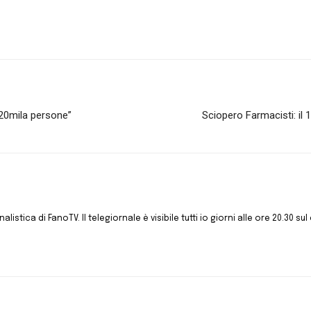
e 20mila persone”
Sciopero Farmacisti: il 
istica di FanoTV. Il telegiornale è visibile tutti io giorni alle ore 20.30 sul 