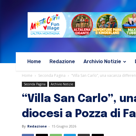
Home
Redazione
Archivio Notizie
Home
Seconda Pagina
“Villa San Carlo”, una vacanza different
Seconda Pagina
Archivio Notizie
“Villa San Carlo”, u
diocesi a Pozza di F
By
Redazione
-
15 Giugno 2026