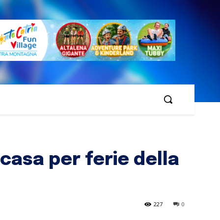
 casa per ferie della
227
0