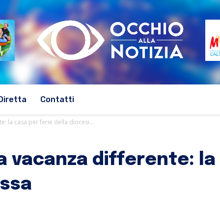
Diretta
Contatti
e: la casa per ferie della diocesi...
na vacanza differente: la
assa