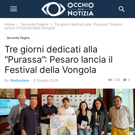
Home
Seconda Pagina
Tre giorni dedicati alla “Purassa”: Pesaro
lancia il Festival della Vongola
Seconda Pagina
Tre giorni dedicati alla
“Purassa”: Pesaro lancia il
Festival della Vongola
149
0
By
Redazione
-
3 Giugno 2026