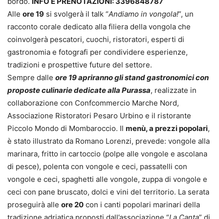
bordo.
INFO E PRENOTAZIONI: 3396848787
Alle
ore 19
si svolgerà il talk “
Andiamo in vongola!
”, un
racconto corale dedicato alla filiera della vongola che
coinvolgerà pescatori, cuochi, ristoratori, esperti di
gastronomia e fotografi per condividere esperienze,
tradizioni e prospettive future del settore.
Sempre dalle
ore 19 apriranno gli stand gastronomici con
proposte culinarie dedicate alla Purassa
, realizzate in
collaborazione con Confcommercio Marche Nord,
Associazione Ristoratori Pesaro Urbino e il ristorante
Piccolo Mondo di Mombaroccio. Il
menù, a prezzi popolari
,
è stato illustrato da Romano Lorenzi, prevede: vongole alla
marinara, fritto in cartoccio (polpe alle vongole e ascolana
di pesce), polenta con vongole e ceci, passatelli con
vongole e ceci, spaghetti alle vongole, zuppa di vongole e
ceci con pane bruscato, dolci e vini del territorio. La serata
proseguirà alle
ore 20
con i canti popolari marinari della
tradizione adriatica proposti dall’associazione “
La Canta
” di