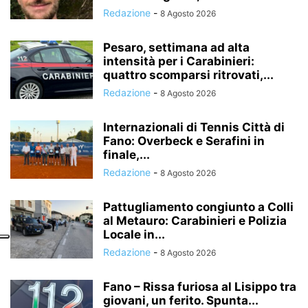
Redazione
-
8 Agosto 2026
Pesaro, settimana ad alta
intensità per i Carabinieri:
quattro scomparsi ritrovati,...
Redazione
-
8 Agosto 2026
Internazionali di Tennis Città di
Fano: Overbeck e Serafini in
finale,...
Redazione
-
8 Agosto 2026
Pattugliamento congiunto a Colli
al Metauro: Carabinieri e Polizia
Locale in...
Redazione
-
8 Agosto 2026
Fano – Rissa furiosa al Lisippo tra
giovani, un ferito. Spunta...