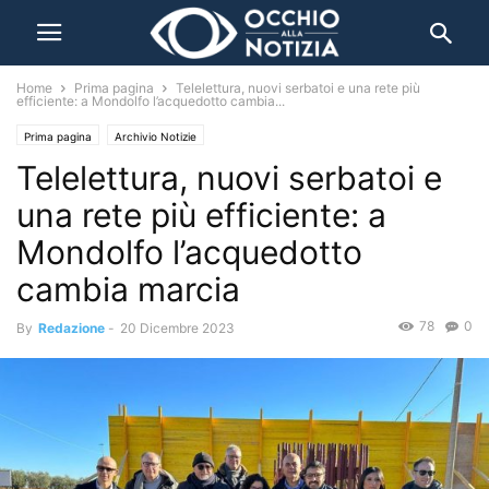
Home
Prima pagina
Telelettura, nuovi serbatoi e una rete più
efficiente: a Mondolfo l’acquedotto cambia...
Prima pagina
Archivio Notizie
Telelettura, nuovi serbatoi e
una rete più efficiente: a
Mondolfo l’acquedotto
cambia marcia
78
0
By
Redazione
-
20 Dicembre 2023