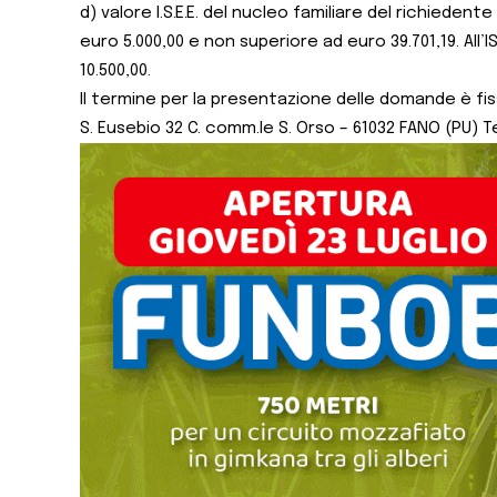
d) valore I.S.E.E. del nucleo familiare del richiedente 
euro 5.000,00 e non superiore ad euro 39.701,19. All
10.500,00.
Il termine per la presentazione delle domande è fissa
S. Eusebio 32 C. comm.le S. Orso – 61032 FANO (PU) T