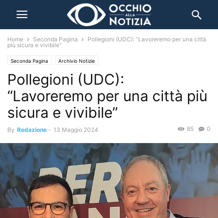
Home
Seconda Pagina
Pollegioni (UDC): “Lavoreremo per una città
più sicura e vivibile”
Seconda Pagina
Archivio Notizie
Pollegioni (UDC):
“Lavoreremo per una città più
sicura e vivibile”
85
0
By
Redazione
-
13 Maggio 2024