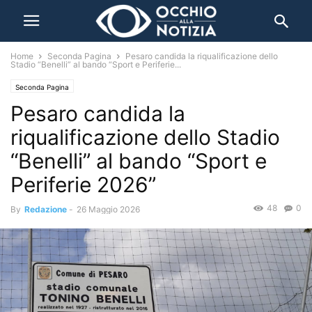
Home
Seconda Pagina
Pesaro candida la riqualificazione dello
Stadio “Benelli” al bando “Sport e Periferie...
Seconda Pagina
Pesaro candida la
riqualificazione dello Stadio
“Benelli” al bando “Sport e
Periferie 2026”
48
0
By
Redazione
-
26 Maggio 2026