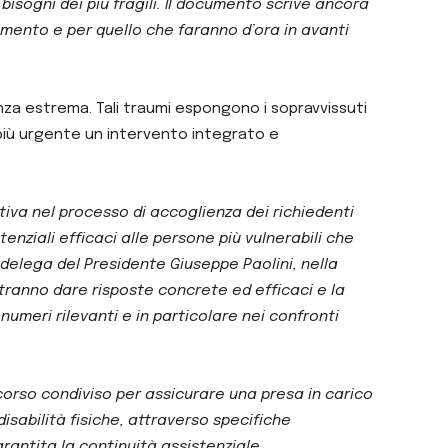
bisogni dei più fragili. Il documento scrive ancora
cumento e per quello che faranno d’ora in avanti
lenza estrema. Tali traumi espongono i sopravvissuti
 più urgente un intervento integrato e
ttiva nel processo di accoglienza dei richiedenti
enziali efficaci alle persone più vulnerabili che
 delega del Presidente Giuseppe Paolini, nella
otranno dare risposte concrete ed efficaci e la
umeri rilevanti e in particolare nei confronti
corso condiviso per assicurare una presa in carico
sabilità fisiche, attraverso specifiche
arantita la continuità assistenziale,