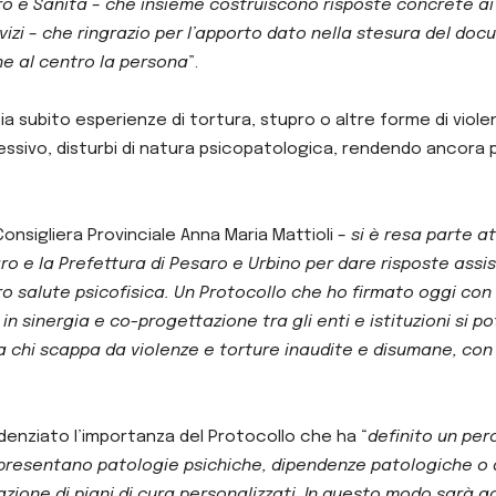
ro e Sanità – che insieme costruiscono risposte concrete ai 
ervizi – che ringrazio per l’apporto dato nella stesura del do
ne al centro la persona
”.
abbia subito esperienze di tortura, stupro o altre forme di vio
ccessivo, disturbi di natura psicopatologica, rendendo ancora
Consigliera Provinciale Anna Maria Mattioli –
si è resa parte a
o e la Prefettura di Pesaro e Urbino per dare risposte assist
ro salute psicofisica. Un Protocollo che ho firmato oggi con
n sinergia e co-progettazione tra gli enti e istituzioni si p
 chi scappa da violenze e torture inaudite e disumane, con n
evidenziato l’importanza del Protocollo che ha “
definito un per
 presentano patologie psichiche, dipendenze patologiche o di
azione di piani di cura personalizzati. In questo modo sarà g