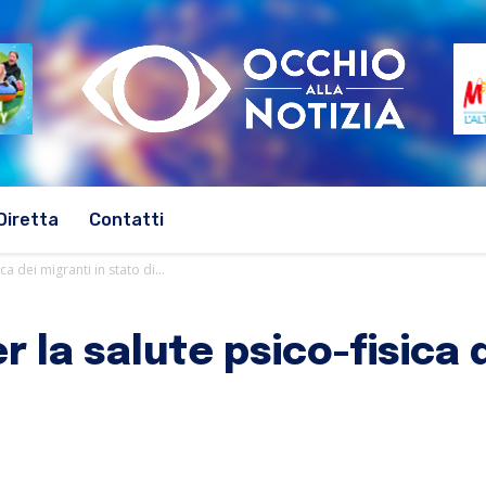
Diretta
Contatti
a dei migranti in stato di...
 la salute psico-fisica d