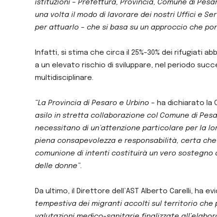
istituzioni – Prefettura, Provincia, Comune di Pesa
una volta il modo di lavorare dei nostri Uffici e S
per attuarlo – che si basa su un approccio che po
Infatti, si stima che circa il 25%-30% dei rifugiati 
a un elevato rischio di sviluppare, nel periodo su
multidisciplinare.
“La Provincia di Pesaro e Urbino
– ha dichiarato la 
asilo in stretta collaborazione col Comune di Pesar
necessitano di un’attenzione particolare per la lo
piena consapevolezza e responsabilità, certa che i
comunione di intenti costituirà un vero sostegno a
delle donne”.
Da ultimo, il Direttore dell’AST Alberto Carelli, ha 
tempestiva dei migranti accolti sul territorio che
valutazioni medico-sanitarie finalizzate all’elabor