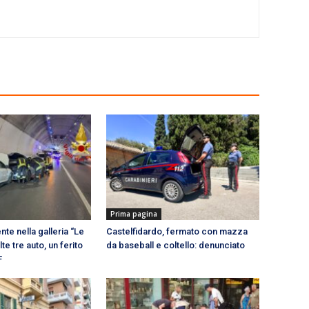
Prima pagina
nte nella galleria “Le
Castelfidardo, fermato con mazza
te tre auto, un ferito
da baseball e coltello: denunciato
F