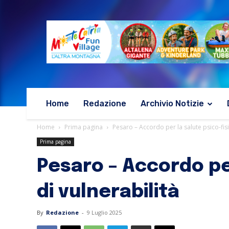
Home
Redazione
Archivio Notizie
Home
Prima pagina
Pesaro – Accordo per la salute psico-fisic
Prima pagina
Pesaro – Accordo per
di vulnerabilità
By
Redazione
-
9 Luglio 2025