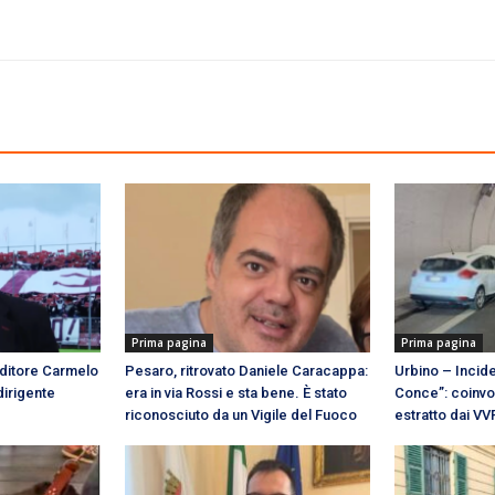
Prima pagina
Prima pagina
nditore Carmelo
Pesaro, ritrovato Daniele Caracappa:
Urbino – Incide
dirigente
era in via Rossi e sta bene. È stato
Conce”: coinvol
riconosciuto da un Vigile del Fuoco
estratto dai VV