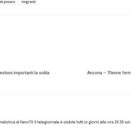
ti pesaro
migranti
stioni importanti la solita
Ancona – 70enne ferma
istica di FanoTV. Il telegiornale è visibile tutti io giorni alle ore 20.30 sul 