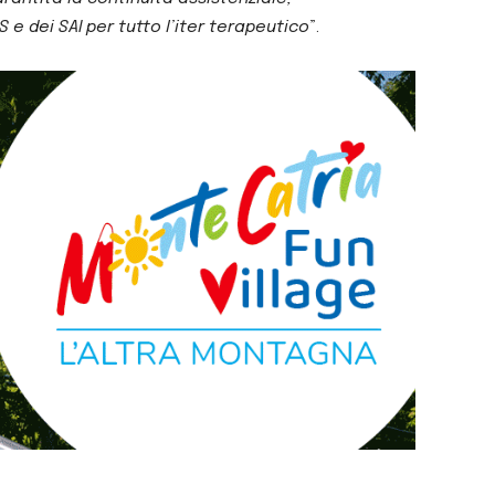
 e dei SAI per tutto l’iter terapeutico
”.