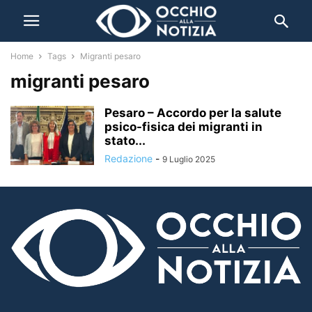
Home
Tags
Migranti pesaro
migranti pesaro
Pesaro – Accordo per la salute
psico-fisica dei migranti in
stato...
Redazione
-
9 Luglio 2025