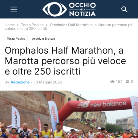
Home
Terza Pagina
Omphalos Half Marathon, a Marotta percorso più
veloce e oltre 250 iscritti
Terza Pagina
Archivio Notizie
Omphalos Half Marathon, a
Marotta percorso più veloce
e oltre 250 iscritti
154
0
By
Redazione
-
13 Maggio 2026