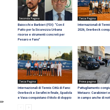
Seconda Pagina
Terza Pagina
Baiocchi e Barbieri (FDI): “Con il
Internazionali di Tenni
Patto per la Sicurezza Urbana
2026, Overbeck conquis
risorse e strumenti concreti per
Pesaro e Fano”
Terza Pagina
Prima pagina
Internazionali di Tennis Città di Fano:
Pattugliamento congiun
Overbeck e Serafini in finale, Spadola
Metauro: Carabinieri e
e Vasa conquistano il titolo di doppio
in campo anche di not