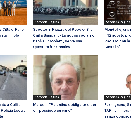
Seconda Pagina
Seconda Pagina
s Città di Fano
Scooter in Piazza del Popolo, Silp
Mondolfo, una n
ta il titolo
Cgil a Biancani: «La gogna social non
il 12 agosto pr
risolve i problemi, serve una
Paciero con le
Questura funzionale»
Castello”
Seconda Pagina
Seconda Pagina
to a Colli al
Marconi: “Patentino obbligatorio per
Fermignano, Si
 Polizia Locale
chi possiede un cane”
TARI la minoran
te
senza conoscere