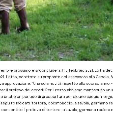
ettembre prossimo e si concluderà il 10 febbraio 2021. Lo ha d
21. L’atto, adottato su proposta dell’assessore alla Caccia, M
 approvazione. “Una sola novità rispetto allo scorso anno – sp
ù per il prelievo dei corvidi. Per il resto abbiamo mantenuto un
e anche un periodo di preapertura per alcune specie: nei giorn
 seguito indicati: tortora, colombaccio, alzavola, germano real
 è consentito il prelievo di tortora, alzavola, germano reale e ma