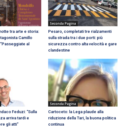
Seconda Pagina
otte tra arte e storia:
Pesaro, completati tre rialzamenti
otagonista Camillo
sulla strada tra i due porti: più
 “Passeggiate al
sicurezza contro alta velocità e gare
clandestine
Seconda Pagina
ndaco Feduzi: “Sulla
Cartoceto: la Lega plaude alla
za arriva tardi e
riduzione della Tari, la buona politica
 gli atti”
continua