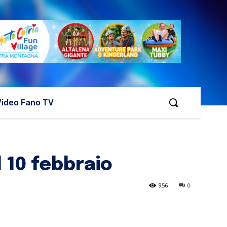
Video Fano TV
l 10 febbraio
956
0