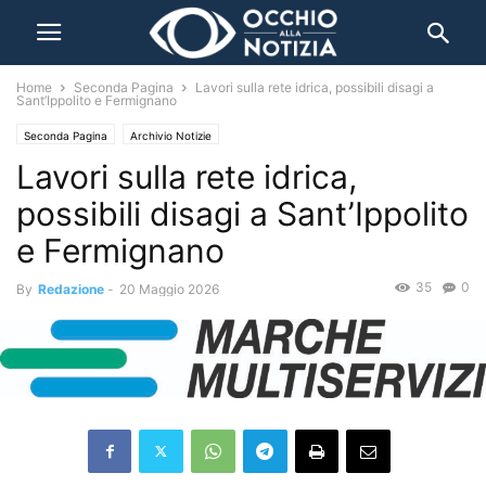
Home
Seconda Pagina
Lavori sulla rete idrica, possibili disagi a
Sant’Ippolito e Fermignano
Seconda Pagina
Archivio Notizie
Lavori sulla rete idrica,
possibili disagi a Sant’Ippolito
e Fermignano
35
0
By
Redazione
-
20 Maggio 2026