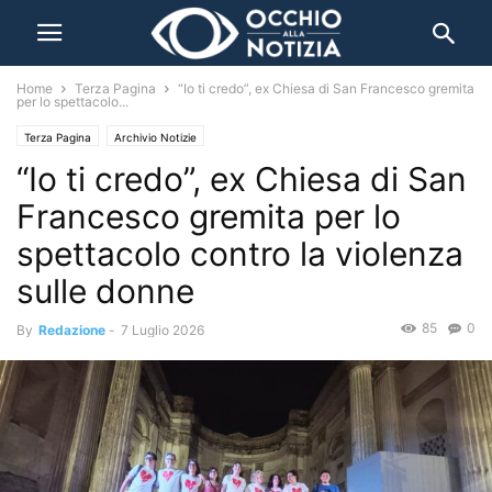
Home
Terza Pagina
“Io ti credo”, ex Chiesa di San Francesco gremita
per lo spettacolo...
Terza Pagina
Archivio Notizie
“Io ti credo”, ex Chiesa di San
Francesco gremita per lo
spettacolo contro la violenza
sulle donne
85
0
By
Redazione
-
7 Luglio 2026