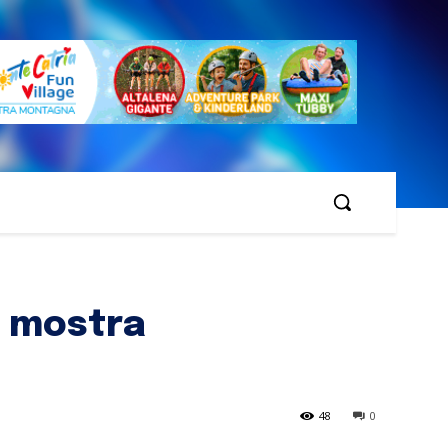
a mostra
48
0