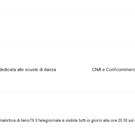
dedicata alle scuole di danza
CNA e Confcommercio: 
istica di FanoTV. Il telegiornale è visibile tutti io giorni alle ore 20.30 sul 