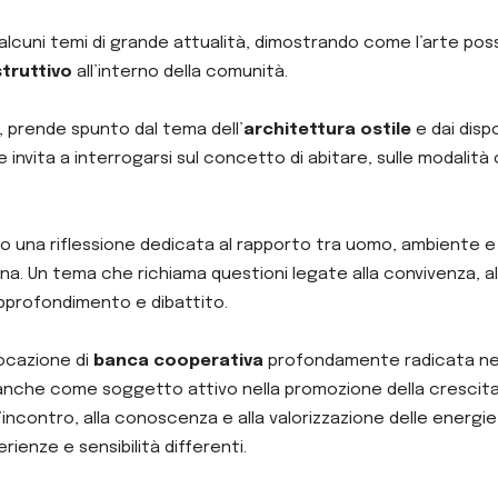
re alcuni temi di grande attualità, dimostrando come l’arte 
truttivo
all’interno della comunità.
, prende spunto dal tema dell’
architettura ostile
e dai disp
invita a interrogarsi sul concetto di abitare, sulle modalità c
rso una riflessione dedicata al rapporto tra uomo, ambiente e
a. Un tema che richiama questioni legate alla convivenza, all
 approfondimento e dibattito.
vocazione di
banca cooperativa
profondamente radicata nel t
he come soggetto attivo nella promozione della crescita soc
all’incontro, alla conoscenza e alla valorizzazione delle energ
rienze e sensibilità differenti.