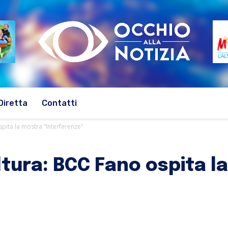
Diretta
Contatti
spita la mostra “Interferenze”
ltura: BCC Fano ospita l