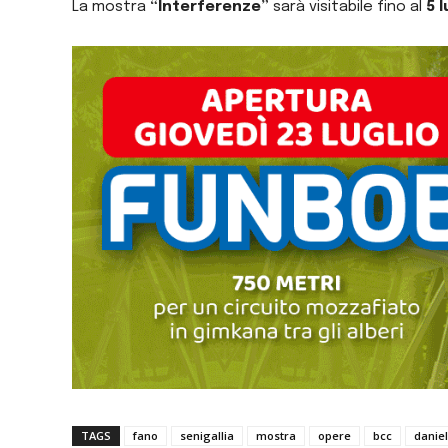
La mostra
“Interferenze”
sarà visitabile fino al
5 
TAGS
fano
senigallia
mostra
opere
bcc
danie