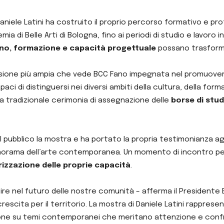
 Daniele Latini ha costruito il proprio percorso formativo e p
emia di Belle Arti di Bologna, fino ai periodi di studio e lavor
no, formazione e capacità progettuale
possano trasformar
 visione più ampia che vede BCC Fano impegnata nel promuovere
capaci di distinguersi nei diversi ambiti della cultura, della f
a tradizionale cerimonia di assegnazione delle
borse di stud
al pubblico la mostra e ha portato la propria testimonianza ag
norama dell’arte contemporanea. Un momento di incontro pe
izzazione delle proprie capacità
.
stire nel futuro delle nostre comunità – afferma il President
crescita per il territorio. La mostra di Daniele Latini rappre
ione su temi contemporanei che meritano attenzione e conf