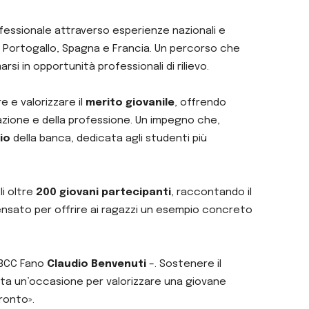
rofessionale attraverso esperienze nazionali e
o in Portogallo, Spagna e Francia. Un percorso che
si in opportunità professionali di rilievo.
 e valorizzare il
merito giovanile
, offrendo
ormazione e della professione. Un impegno che,
io
della banca, dedicata agli studenti più
li oltre
200 giovani partecipanti
, raccontando il
nsato per offrire ai ragazzi un esempio concreto
e BCC Fano
Claudio Benvenuti
–. Sostenere il
senta un’occasione per valorizzare una giovane
ronto».