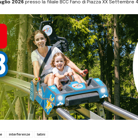
luglio 2026
presso la filiale BCC Fano di Piazza XX Settembre 46 a
le
interferenze
latini