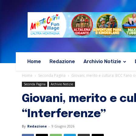
Home
Redazione
Archivio Notizie
Home
Seconda Pagina
Giovani, merito e cultura: BCC Fano o
Seconda Pagina
Archivio Notizie
Giovani, merito e cu
“Interferenze”
By
Redazione
-
9 Giugno 2026