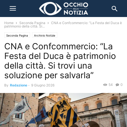
Home
Seconda Pagina
CNA e Confcommercio: “La Festa del Duca è
patrimonio della città. Si...
Seconda Pagina
Archivio Notizie
CNA e Confcommercio: “La
Festa del Duca è patrimonio
della città. Si trovi una
soluzione per salvarla”
54
0
By
Redazione
-
9 Giugno 2026