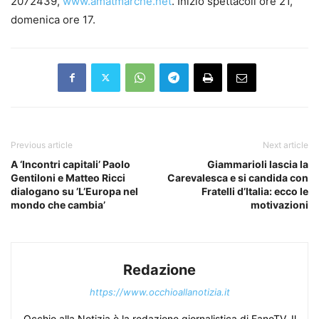
2072439,
www.amatmarche.net
. Inizio spettacoli ore 21,
domenica ore 17.
Previous article
Next article
A ‘Incontri capitali’ Paolo
Giammarioli lascia la
Gentiloni e Matteo Ricci
Carevalesca e si candida con
dialogano su ’L’Europa nel
Fratelli d’Italia: ecco le
mondo che cambia’
motivazioni
Redazione
https://www.occhioallanotizia.it
Occhio alla Notizia è la redazione giornalistica di FanoTV. Il