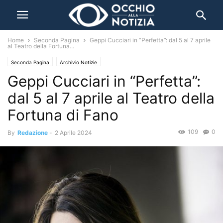
Home
Seconda Pagina
Geppi Cucciari in “Perfetta”: dal 5 al 7 aprile
al Teatro della Fortuna...
Seconda Pagina
Archivio Notizie
Geppi Cucciari in “Perfetta”:
dal 5 al 7 aprile al Teatro della
Fortuna di Fano
109
0
By
Redazione
-
2 Aprile 2024