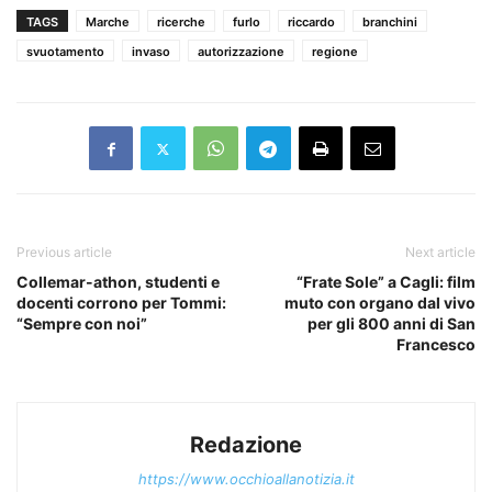
TAGS
Marche
ricerche
furlo
riccardo
branchini
svuotamento
invaso
autorizzazione
regione
Previous article
Next article
Collemar-athon, studenti e
“Frate Sole” a Cagli: film
docenti corrono per Tommi:
muto con organo dal vivo
“Sempre con noi”
per gli 800 anni di San
Francesco
Redazione
https://www.occhioallanotizia.it