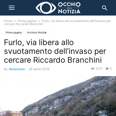
Home
Prima pagina
Furlo, via libera allo svuotamento dell’invaso per
cercare Riccardo Branchini
Prima pagina
Archivio Notizie
Furlo, via libera allo
svuotamento dell’invaso per
cercare Riccardo Branchini
2021
0
By
Redazione
-
28 Aprile 2026