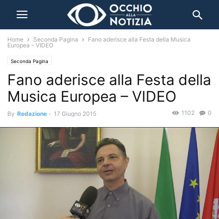
Home
Seconda Pagina
Fano aderisce alla Festa della Musica
Europea – VIDEO
Seconda Pagina
Fano aderisce alla Festa della
Musica Europea – VIDEO
1102
0
By
Redazione
-
17 Giugno 2015