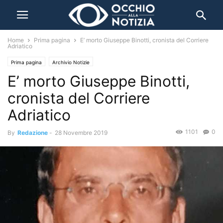
Home
Prima pagina
E’ morto Giuseppe Binotti, cronista del Corriere
Adriatico
Prima pagina
Archivio Notizie
E’ morto Giuseppe Binotti,
cronista del Corriere
Adriatico
1101
0
By
Redazione
-
28 Novembre 2019