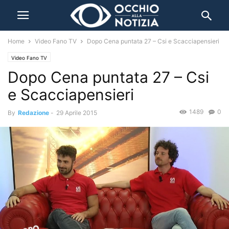
Home
Video Fano TV
Dopo Cena puntata 27 – Csi e Scacciapensieri
Video Fano TV
Dopo Cena puntata 27 – Csi
e Scacciapensieri
1489
0
By
Redazione
-
29 Aprile 2015