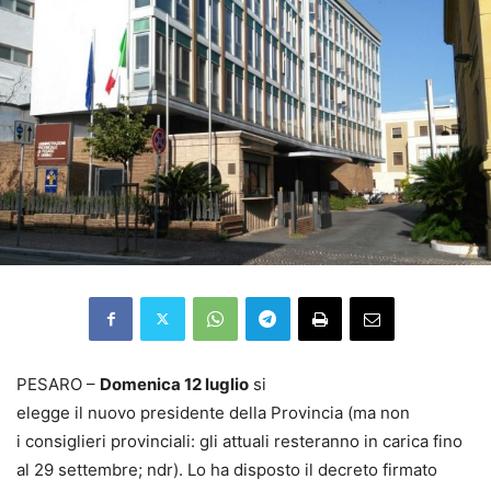
PESARO –
Domenica
12 luglio
si
elegg
e
i
l
nuov
o
presidente della Provincia
(ma non
i
consiglieri provinciali: gli attuali resteranno in carica fino
al 29 settembre; ndr
). Lo ha disposto il decreto firmato