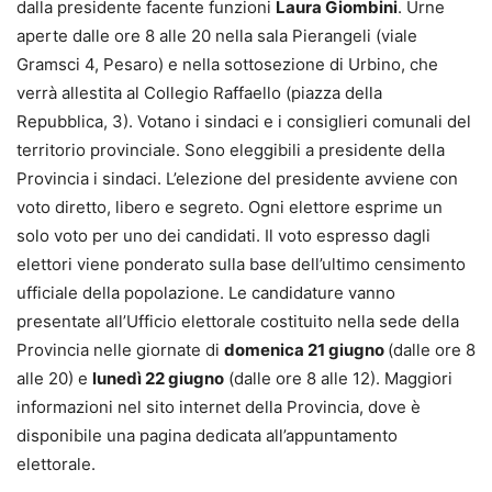
da
lla presidente facente funzioni
Laura Giombini
.
Urne
aperte dalle ore 8 alle 20
nella sala Pierangeli (viale
Gramsci 4, Pesaro) e nella sottosezione di Urbino,
che
verrà
allestita
al
Collegio Raffaello (piazza della
Repubblica, 3).
V
otano i sindaci e i consiglieri comunali del
territorio provinciale.
S
ono eleggibili
a presidente
della
Provincia i sindaci. L’elezione del
presidente
avviene con
voto diretto, libero e segreto.
Ogni elettore esprime un
solo voto per uno dei candidati. Il voto espresso dagli
elettori viene ponderato sulla base dell’ultimo censimento
ufficiale della popolazione.
Le candidature vanno
presentate all’Ufficio
e
lettorale costituito nella sede della
Provincia nelle giornate di
domenica
21 giugno
(dalle ore 8
alle 20) e
lunedì
22
giugno
(dalle ore 8 alle 12). Maggiori
informazioni nel sito internet della Provincia, dove è
disponibile una pagina dedicata all’appuntamento
elettorale.