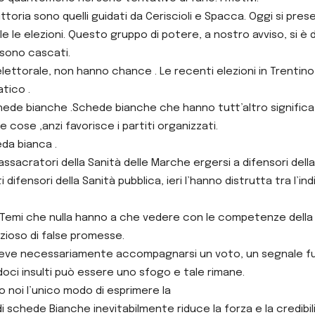
ttoria sono quelli guidati da Ceriscioli e Spacca. Oggi si prese
 le elezioni. Questo gruppo di potere, a nostro avviso, si è
 sono cascati.
 elettorale, non hanno chance . Le recenti elezioni in Trenti
tico .
chede bianche .Schede bianche che hanno tutt’altro significa
cose ,anzi favorisce i partiti organizzati.
da bianca .
ssacratori della Sanità delle Marche ergersi a difensori dell
 difensori della Sanità pubblica, ieri l’hanno distrutta tra l’in
i? Temi che nulla hanno a che vedere con le competenze dell
izioso di false promesse.
o deve necessariamente accompagnarsi un voto, un segnale fuo
oci insulti può essere uno sfogo e tale rimane.
 noi l’unico modo di esprimere la
 schede Bianche inevitabilmente riduce la forza e la credibil