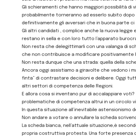
Gli schieramenti che hanno maggiori possibilità di vi
probabilmente torneranno ad esserlo subito dopo le
definitivamente gli avversari che in buona parte ci
Gli altri candidati , complice anche la nuova legge
restano in sella e con loro tutto l’apparato burocra
Non resta che delegittimarli con una valanga di s
che non contribuisce a modificare positivamente le 
Non resta dunque che una strada: quella della sche
Ancora oggi assistiamo a giravolte che vedono i ma
finta” di contrastare decisioni e delibere. Oggi tutti
altri settori di competenza delle Regioni.
E allora cosa si inventano pur di accalappiare vot
problematiche di competenza altrui in un circolo v
In questa situazione all’inevitabile astensionism
Non andare a votare o annullare la scheda scrivend
La scheda bianca, nell’attuale situazione,è secondo
propria costruttiva protesta. Una forte presenza di