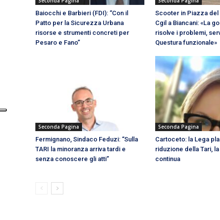
Seconda Pagina
Seconda Pagina
Baiocchi e Barbieri (FDI): “Con il
Scooter in Piazza del
Patto per la Sicurezza Urbana
Cgil a Biancani: «La g
risorse e strumenti concreti per
risolve i problemi, se
Pesaro e Fano”
Questura funzionale»
Seconda Pagina
Seconda Pagina
Fermignano, Sindaco Feduzi: “Sulla
Cartoceto: la Lega pla
TARI la minoranza arriva tardi e
riduzione della Tari, l
senza conoscere gli atti”
continua