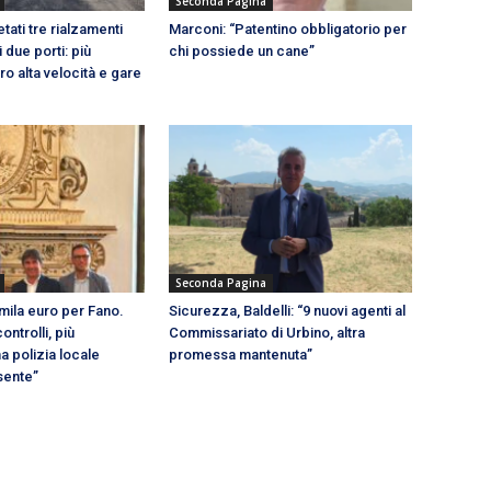
Seconda Pagina
ati tre rialzamenti
Marconi: “Patentino obbligatorio per
i due porti: più
chi possiede un cane”
o alta velocità e gare
Seconda Pagina
mila euro per Fano.
Sicurezza, Baldelli: “9 nuovi agenti al
controlli, più
Commissariato di Urbino, altra
a polizia locale
promessa mantenuta”
sente”