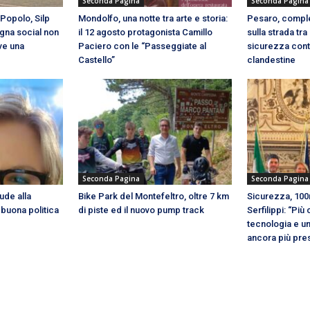
Seconda Pagina
Seconda Pagina
 Popolo, Silp
Mondolfo, una notte tra arte e storia:
Pesaro, complet
ogna social non
il 12 agosto protagonista Camillo
sulla strada tra 
rve una
Paciero con le “Passeggiate al
sicurezza contr
Castello”
clandestine
Seconda Pagina
Seconda Pagina
ude alla
Bike Park del Montefeltro, oltre 7 km
Sicurezza, 100
a buona politica
di piste ed il nuovo pump track
Serfilippi: “Più 
tecnologia e un
ancora più pre