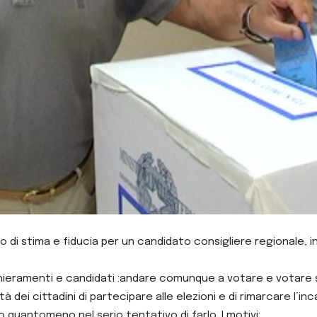
 stima e fiducia per un candidato consigliere regionale, in t
hieramenti e candidati :andare comunque a votare e votare 
à dei cittadini di partecipare alle elezioni e di rimarcare l’in
 o quantomeno nel serio tentativo di farlo. I motivi: