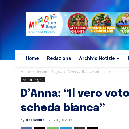
Home
Redazione
Archivio Notizie
Home
Seconda Pagina
D’Anna: “Il vero voto di protesta non 
Seconda Pagina
D’Anna: “Il vero vot
scheda bianca”
By
Redazione
-
29 Maggio 2015