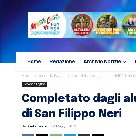
Home
Redazione
Archivio Notizie
Home
Seconda Pagina
Completato dagli alunni dell”Artistico’ il
Seconda Pagina
Completato dagli alunn
di San Filippo Neri
By
Redazione
-
24 Maggio 2015