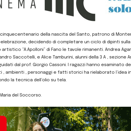
 cinquecentenario della nascita del Santo, patrono di Montem
razione, decidendo di completare un ciclo di dipinti sulla vita
tistico “A.Apolloni” di Fano le tavole rimanenti. Andrea Agar
dro Saccotelli, e Alice Tamburini, alunni della 3 A , sezione
idati dal prof. Giorgio Cassoni. I ragazzi hanno esaminato deg
 ambienti , personaggi e fatti storici ha rielaborato l’idea in
ndo la tecnica dell’olio su tela.
 Maria del Soccorso.