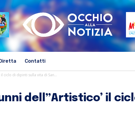
Diretta
Contatti
 ciclo di dipinti sulla vita di San...
i dell”Artistico’ il ciclo