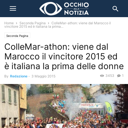
Home
Seconda Pagina
ColleMar-athon: viene dal Marocco il
vincitore 2015 ed è italiana la prima...
Seconda Pagina
ColleMar-athon: viene dal
Marocco il vincitore 2015 ed
è italiana la prima delle donne
3453
1
By
Redazione
-
3 Maggio 2015